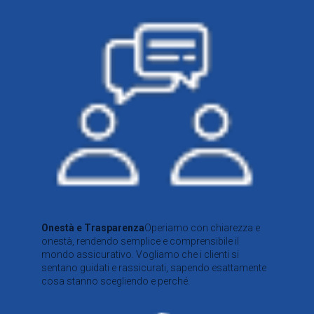
Onestà e Trasparenza
Operiamo con chiarezza e
onestà, rendendo semplice e comprensibile il
mondo assicurativo. Vogliamo che i clienti si
sentano guidati e rassicurati, sapendo esattamente
cosa stanno scegliendo e perché.