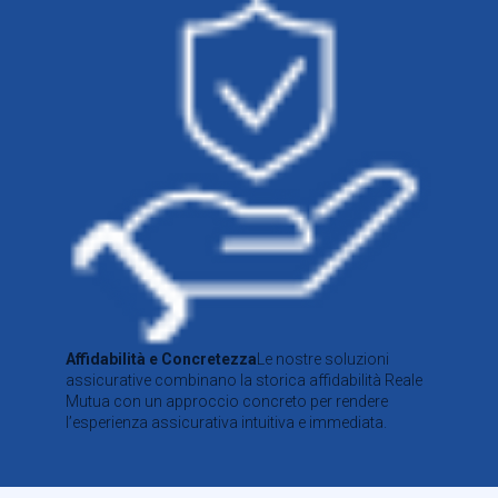
Affidabilità e Concretezza
Le nostre soluzioni
assicurative combinano la storica affidabilità Reale
Mutua con un approccio concreto per rendere
l’esperienza assicurativa intuitiva e immediata.