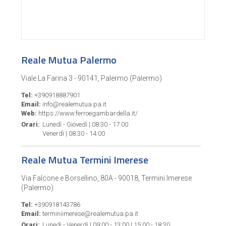
Reale Mutua Palermo
Viale La Farina 3 - 90141, Palermo (Palermo)
Tel:
+390918887901
Email:
info@realemutua.pa.it
Web:
https://www.ferroegambardella.it/
Orari:
Lunedì - Giovedì | 08:30 - 17:00
Venerdì | 08:30 - 14:00
Reale Mutua Termini Imerese
Via Falcone e Borsellino, 80A - 90018, Termini Imerese
(Palermo)
Tel:
+390918143786
Email:
terminiimerese@realemutua.pa.it
Orari:
Lunedì - Venerdì | 09:00 - 13:00 | 15:00 - 18:30