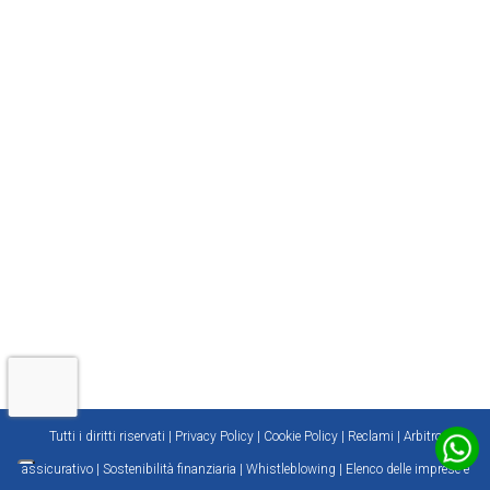
Sede Legale: Via La Farina, 3 - 90141 Palermo (PA)
Sede Operativa: Via Falcone e Borsellino, 80/a - Termini Imerese
(PA)
Iscritta al registro degli intermediari assicurativi al numero
A000011906 consultabile al seguente
link
La società è soggetta al controllo IVASS (Istituto per la Vigilanza
sulle Assicurazioni www.ivass.it)
Iscritta al registro delle imprese di Palermo al numero 05427060826
Capitale Sociale 250.000 euro i.v.
TEL:
091 888 7901
FAX:
091 625 1622
MAIL:
info@realemutua.pa.it
PEC:
agenzia880@pec.realemutua.pa.it
RECLAMI:
reclami@realemutua.pa.it
Tutti i diritti riservati
|
Privacy Policy
|
Cookie Policy
|
Reclami
|
Arbitro
assicurativo
|
Sostenibilità finanziaria
|
Whistleblowing
|
Elenco delle imprese e