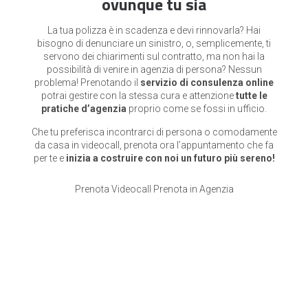
ovunque tu sia
La tua polizza è in scadenza e devi rinnovarla? Hai
bisogno di denunciare un sinistro, o, semplicemente, ti
servono dei chiarimenti sul contratto, ma non hai la
possibilità di venire in agenzia di persona? Nessun
problema! Prenotando il
servizio di consulenza online
potrai gestire con la stessa cura e attenzione
tutte le
pratiche d’agenzia
proprio come se fossi in ufficio.
Che tu preferisca incontrarci di persona o comodamente
da casa in videocall, prenota ora l’appuntamento che fa
per te e
inizia a costruire con noi un futuro più sereno!
Prenota Videocall
Prenota in Agenzia
Seguici su
Ferro e Gambardella Srl