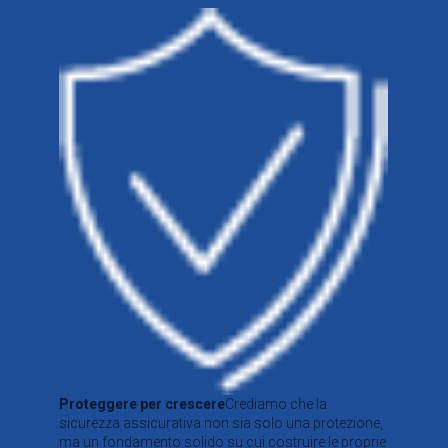
Proteggere per crescere
Crediamo che la
sicurezza assicurativa non sia solo una protezione,
ma un fondamento solido su cui costruire le proprie