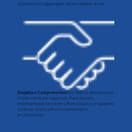
aspirazioni e raggiungere i propri obiettivi di vita.
Empatia e Comprensione
Ascoltiamo attentamente
i nostri clienti per capire ciò che è davvero
importante per loro e per offrire soluzioni e supporto
continuo al loro percorso personale e
professionale.